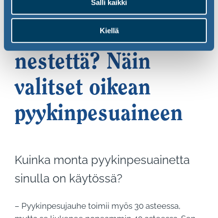
Salli kaikki
Jauhetta vai
Kiellä
nestettä? Näin
valitset oikean
pyykinpesuaineen
Kuinka monta pyykinpesuainetta
sinulla on käytössä?
– Pyykinpesujauhe toimii myös 30 asteessa,