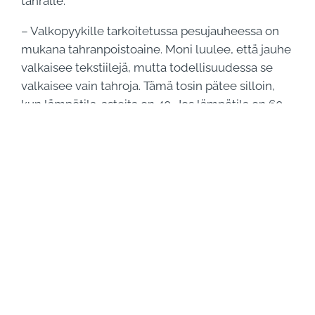
tahralle.
– Valkopyykille tarkoitetussa pesujauheessa on
mukana tahranpoistoaine. Moni luulee, että jauhe
valkaisee tekstiilejä, mutta todellisuudessa se
valkaisee vain tahroja. Tämä tosin pätee silloin,
kun lämpötila-asteita on 40. Jos lämpötila on 60
tai yli, tekstiilien värit voivat alkaa haalistua, Tomi
täsmentää.
Tarkista annostelu
Muista tarkistaa oikea annostelu, käytitpä kumpaa
tahansa pyykinpesuainelaatua. Etenkin
nestemäistä laatua tulee lorautettua helposti
liikaa, jolloin pesuaine saattaa vaahdota
enemmän eikä ehdi välttämättä huuhtoutua
kokonaan pois. Reilulla kädellä annostelu rasittaa