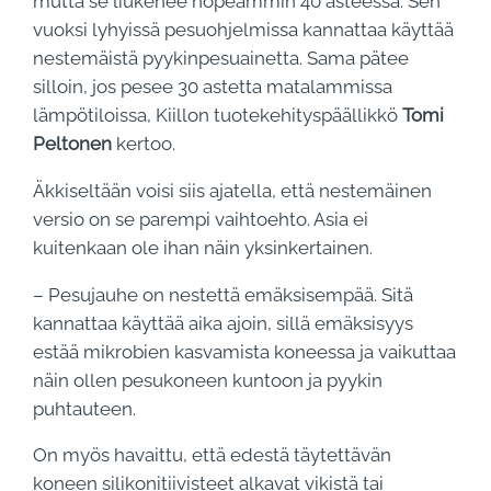
mutta se liukenee nopeammin 40 asteessa. Sen
vuoksi lyhyissä pesuohjelmissa kannattaa käyttää
nestemäistä pyykinpesuainetta. Sama pätee
silloin, jos pesee 30 astetta matalammissa
lämpötiloissa, Kiillon tuotekehityspäällikkö
Tomi
Peltonen
kertoo.
Äkkiseltään voisi siis ajatella, että nestemäinen
versio on se parempi vaihtoehto. Asia ei
kuitenkaan ole ihan näin yksinkertainen.
– Pesujauhe on nestettä emäksisempää. Sitä
kannattaa käyttää aika ajoin, sillä emäksisyys
estää mikrobien kasvamista koneessa ja vaikuttaa
näin ollen pesukoneen kuntoon ja pyykin
puhtauteen.
On myös havaittu, että edestä täytettävän
koneen silikonitiivisteet alkavat vikistä tai