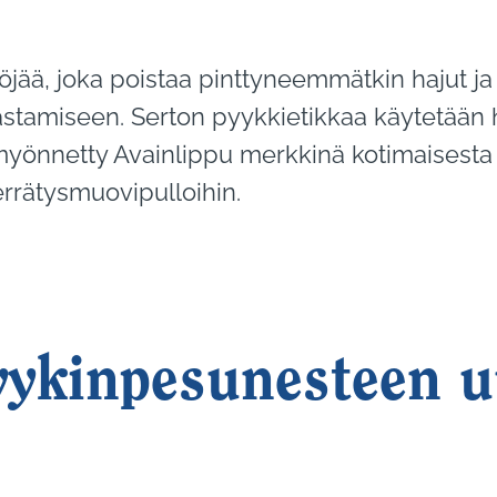
jää, joka poistaa pinttyneemmätkin hajut ja s
astamiseen. Serton pyykkietikkaa käytetään h
 on myönnetty Avainlippu merkkinä kotimaisesta
errätysmuovipulloihin.
yykinpesunesteen 