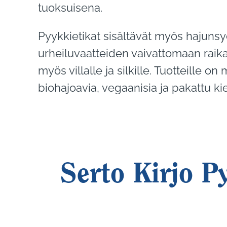
tuoksuisena.
Pyykkietikat sisältävät myös hajunsyö
urheiluvaatteiden vaivattomaan raik
myös villalle ja silkille. Tuotteille
biohajoavia, vegaanisia ja pakattu ki
Serto Kirjo P