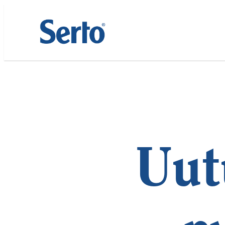
Siirry
sisältöön
Uut