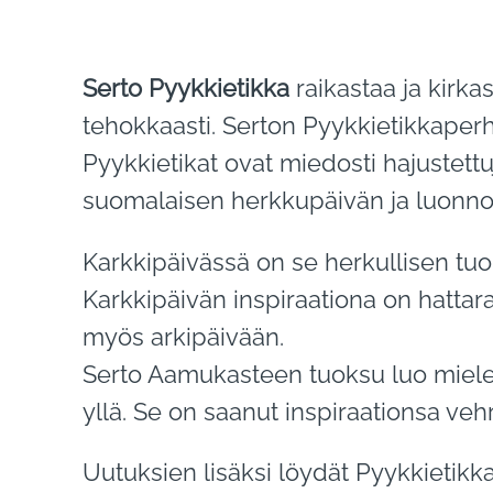
Serto Pyykkietikka
raikastaa ja kirka
tehokkaasti. Serton Pyykkietikkaperh
Pyykkietikat ovat miedosti hajustet
suomalaisen herkkupäivän ja luonn
Karkkipäivässä on se herkullisen tuo
Karkkipäivän inspiraationa on hattar
myös arkipäivään.
Serto Aamukasteen tuoksu luo miele
yllä. Se on saanut inspiraationsa ve
Uutuksien lisäksi löydät Pyykkieti