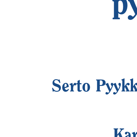
p
Serto Pyykk
Kar