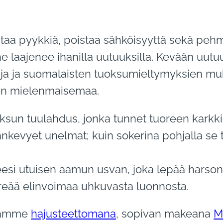
staa pyykkiä, poistaa sähköisyyttä sekä pehm
e laajenee ihanilla uutuuksilla. Kevään uut
tuja ja suomalaisten tuoksumieltymyksien mu
on mielenmaisemaa.
ksun tuulahdus, jonka tunnet tuoreen karkki
ankevyet unelmat; kuin sokerina pohjalla se
esi utuisen aamun usvan, joka lepää harson
hreää elinvoimaa uhkuvasta luonnosta.
kkamme
hajusteettomana
, sopivan makeana
M