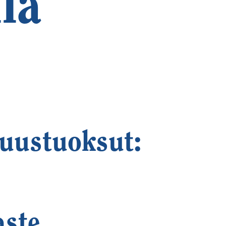
lä
tuustuoksut:
aste