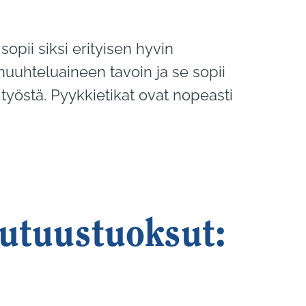
opii siksi erityisen hyvin
uuhteluaineen tavoin ja se sopii
 työstä. Pyykkietikat ovat nopeasti
uutuustuoksut: