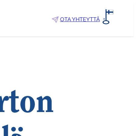
OTA YHTEYTTÄ
rton