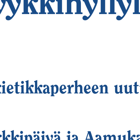
yykkihyllyl
ietikkaperheen uu
kkipäivä ja Aamuk