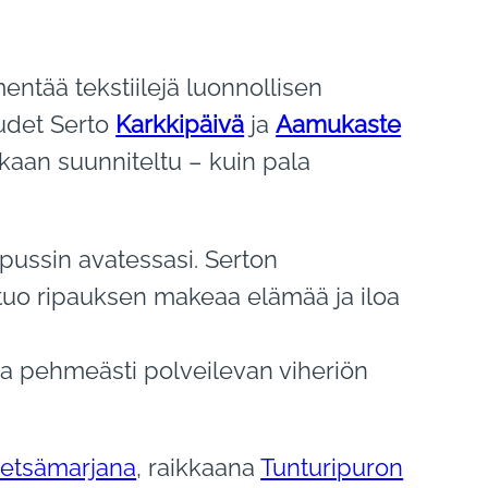
entää tekstiilejä luonnollisen
uudet Serto
Karkkipäivä
ja
Aamukaste
kaan suunniteltu – kuin pala
pussin avatessasi. Serton
 tuo ripauksen makeaa elämää ja iloa
a pehmeästi polveilevan viheriön
etsämarjana
, raikkaana
Tunturipuron