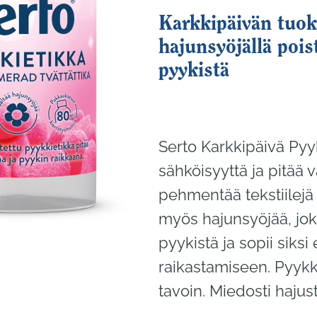
Karkkipäivän tuok
hajunsyöjällä poi
pyykistä
Serto Karkkipäivä Pyyk
sähköisyyttä ja pitää v
pehmentää tekstiilejä 
myös hajunsyöjää, jok
pyykistä ja sopii siksi
raikastamiseen. Pyykk
tavoin. Miedosti hajust