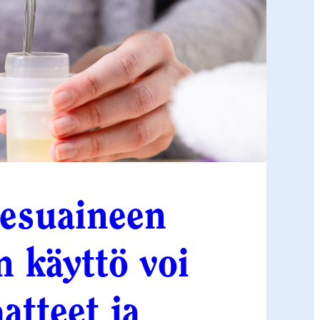
esuaineen
en käyttö voi
aatteet ja