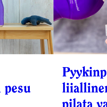
Pyykinp
n pesu
liiallin
pilata v