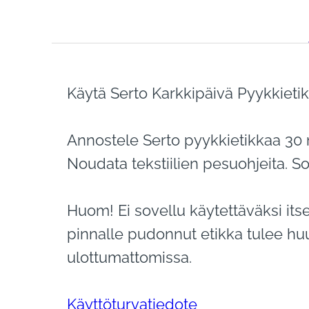
Käytä Serto Karkkipäivä Pyykkieti
Annostele Serto pyykkietikkaa 30 m
Noudata tekstiilien pesuohjeita. Sov
Huom! Ei sovellu käytettäväksi it
pinnalle pudonnut etikka tulee huuh
ulottumattomissa.
Käyttöturvatiedote