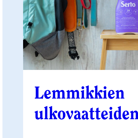
Lemmikkien
ulkovaatteide