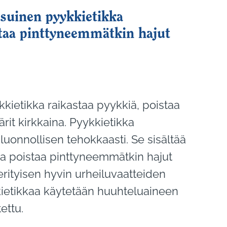
suinen pyykkietikka
staa pinttyneemmätkin hajut
kietikka raikastaa pyykkiä, poistaa
ärit kirkkaina. Pyykkietikka
luonnollisen tehokkaasti. Se sisältää
a poistaa pinttyneemmätkin hajut
 erityisen hyvin urheiluvaatteiden
ietikkaa käytetään huuhteluaineen
ettu.