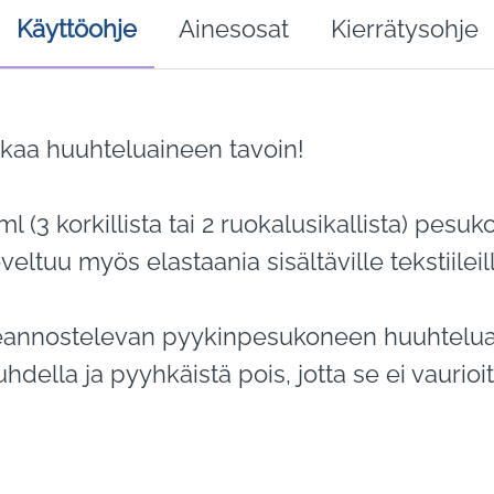
Käyttöohje
Ainesosat
Kierrätysohje
kkaa huuhteluaineen tavoin!
l (3 korkillista tai 2 ruokalusikallista) pes
eltuu myös elastaania sisältäville tekstiileill
seannostelevan pyykinpesukoneen huuhteluaine
della ja pyyhkäistä pois, jotta se ei vaurioit