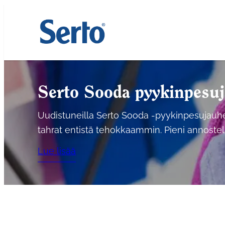
Siirry
sisältöön
Serto Sooda pyykinpesu
Uudistuneilla Serto Sooda -pyykinpesujauhe
tahrat entistä tehokkaammin. Pieni annostelu 
Lue lisää