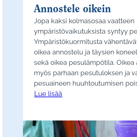
Annostele oikein
Jopa kaksi kolmasosaa vaatteen
ympäristövaikutuksista syntyy p
Ympäristökuormitusta vähentävä
oikea annostelu ja täysien konee
sekä oikea pesulämpötila. Oikea
myös parhaan pesutuloksen ja v
pesuaineen huuhtoutumisen pois 
Lue lisää