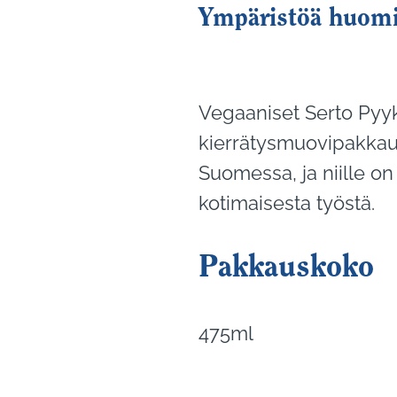
Ympäristöä huomi
Vegaaniset Serto Pyyk
kierrätysmuovipakka
Suomessa, ja niille o
kotimaisesta työstä.
Pakkauskoko
475ml