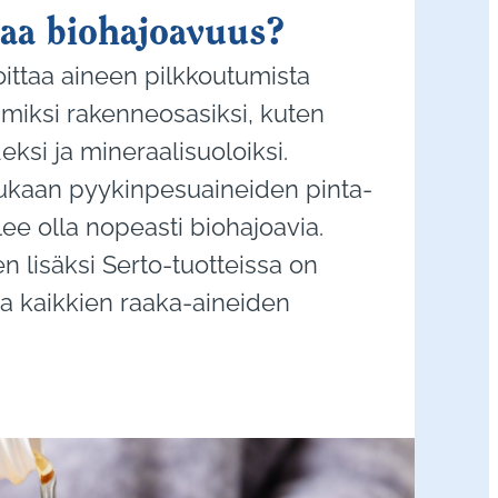
taa biohajoavuus?
ittaa aineen pilkkoutumista
iksi rakenneosasiksi, kuten
deksi ja mineraalisuoloiksi.
kaan pyykinpesuaineiden pinta-
ulee olla nopeasti biohajoavia.
en lisäksi Serto-tuotteissa on
ta kaikkien raaka-aineiden