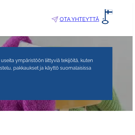
OTA YHTEYTTÄ
seita ympäristöön liittyviä tekijöitä, kuten
telu, pakkaukset ja käyttö suomalaisissa