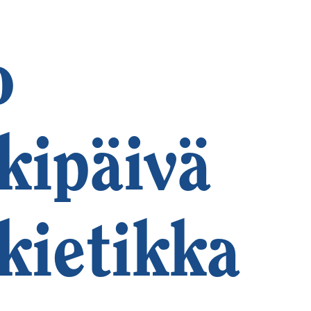
o
kipäivä
kietikka