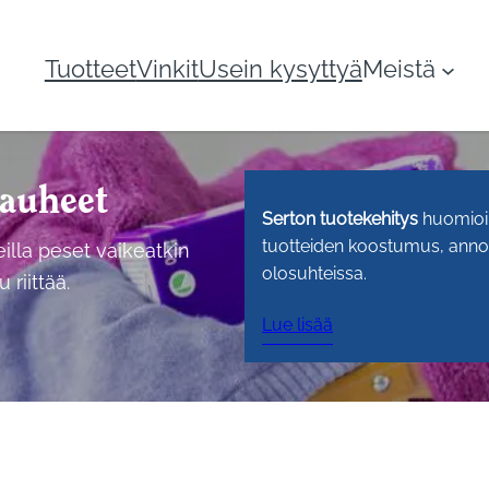
Tuotteet
Vinkit
Usein kysyttyä
Meistä
jauheet
Serton tuotekehitys
huomioi u
tuotteiden koostumus, annos
illa peset vaikeatkin
olosuhteissa.
riittää.
Lue lisää