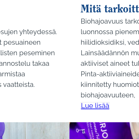
Mitä tarkoit
Biohajoavuus tarko
esujen yhteydessä.
luonnossa pienemm
t pesuaineen
hiilidioksidiksi, ve
llisten peseminen
Lainsäädännön mu
 annostelu takaa
aktiiviset aineet t
armistaa
Pinta-aktiiviaineid
vaatteista.
kiinnitetty huomio
biohajoavuuteen,
Lue lisää