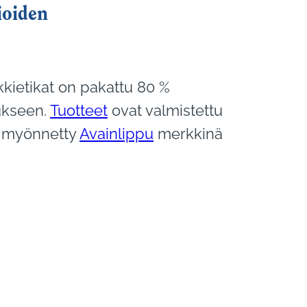
oiden
kietikat on pakattu 80 %
ukseen.
Tuotteet
ovat valmistettu
n myönnetty
Avainlippu
merkkinä